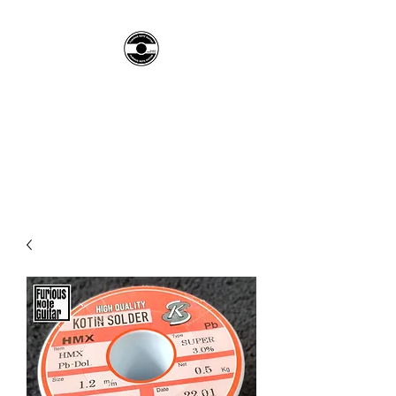
Furious Note Guitar
Official Site​