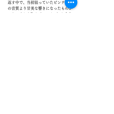
返す中で、当初狙っていたビンテージ
の音質より甘美な響きになったものが
でき、それをDol.（ドルチェ）と命名
しました。
ビンテージはんだの「再現」ではなく
なりましたが、ビンテージを理解した
上での「新たな解釈」として「HMX
Pb-Dol.」を是非ご使用ください。
本品は有鉛はんだの為、
Non RoHS
品
となります。十分にご注意してご使用
下さい。
融点 183℃
返品・返金ポリシー
商品の配達完了日から起算して７日以
配送情報
内に生じた初期不良に関しましては、