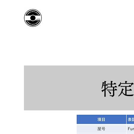
Furious Note Guitar
Official Site​
特